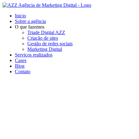
Ir
para
Inicio
o
Sobre a agência
conteúdo
O que fazemos
Triade Digital AZZ
Criação de sites
Gestão de redes sociais
Marketing Digital
Serviços realizados
Cases
Blog
Contato